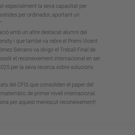
at especialment la seva capacitat per
istides per ordinador, aportant un
".
ració amb un altre destacat
alumni
del
rsity i que també va rebre el Premi Vicent
mez-Serrano va dirigir el Treball Final de
solit el reconeixement internacional en ser
2025
per la seva recerca sobre solucions
lats del CFIS que consoliden el paper del
 matemàtic de primer nivell internacional.
abona per aquest merescut reconeixement!