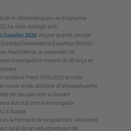
aduat en Matemàtiques i en Enginyeria
20, ha estat distingit amb
t Caselles 2026
.
Aquest guardó, atorgat
 Sociedad Matemática Española (RSME)
i
ix l'excel·lència, la creativitat i la
 joves investigadors menors de 30 anys en
carrera.
r també el Premi CFIS-2020 al millor
er cursar el seu doctorat al
Massachusetts
sprés del seu pas com a
Courant
seva activitat com a investigador
L)
a Suïssa.
a en la
formació de singularitats i solucions
ent local (
local well-posedness
) de