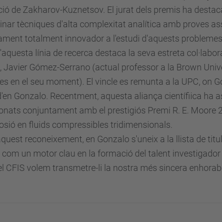
ció de Zakharov-Kuznetsov. El jurat dels premis ha destac
nar tècniques d'alta complexitat analítica amb proves ass
ment totalment innovador a l'estudi d'aquests problemes
'aquesta línia de recerca destaca la seva estreta col·labo
,
Javier Gómez-Serrano
(actual professor a la Brown Unive
es en el seu moment). El vincle es remunta a la UPC, on Gó
'en Gonzalo. Recentment, aquesta aliança científiica ha as
onats conjuntament amb el prestigiós
Premi R. E. Moore 
osió en fluids compressibles tridimensionals.
uest reconeixement, en Gonzalo s'uneix a la llista de titu
 com un motor clau en la formació del talent investigador
l CFIS volem transmetre-li la nostra més sincera enhor