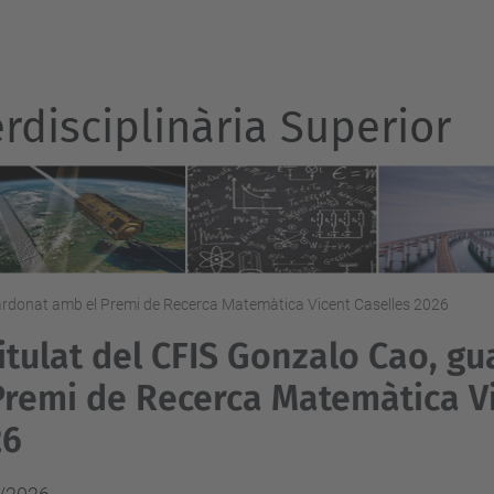
rdisciplinària Superior
guardonat amb el Premi de Recerca Matemàtica Vicent Caselles 2026
titulat del CFIS Gonzalo Cao, 
Premi de Recerca Matemàtica Vi
26