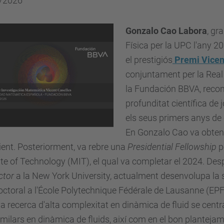
/2026
Gonzalo Cao Labora
, gr
Física per la UPC l'any 20
el prestigiós
Premi Vicen
conjuntament per la
Real
la
Fundación BBVA,
recone
profunditat científica de
els seus primers anys de 
En Gonzalo Cao va obteni
ent. Posteriorment, va rebre una
Presidential Fellowship
p
ute of Technology (MIT)
, el qual va completar el 2024. De
ctor
a la New York University, actualment desenvolupa la 
ctoral a l'
École Polytechnique Fédérale de Lausanne (EPF
a recerca d'alta complexitat en dinàmica de fluid se centr
milars en dinàmica de fluids
, així com en el bon plantejam