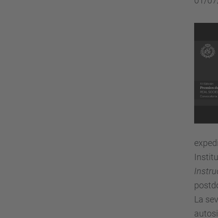
01/07
expedi
Instit
Instru
postdo
La sev
autosi