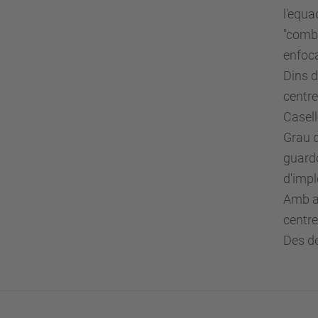
l'equa
"combi
enfoca
Dins d
centre
Casell
Grau d
guard
d'impl
Amb aq
centre
Des de