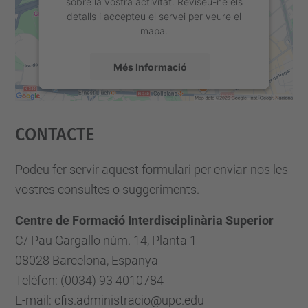
sobre la vostra activitat. Reviseu-ne els
detalls i accepteu el servei per veure el
mapa.
Més Informació
Accepta
Contacte
powered by
Usercentrics Consent
Management Platform
Podeu fer servir aquest formulari per enviar-nos les
vostres consultes o suggeriments.
Centre de Formació Interdisciplinària Superior
C/ Pau Gargallo núm. 14, Planta 1
08028 Barcelona, Espanya
Telèfon: (0034) 93 4010784
E-mail: cfis.administracio@upc.edu