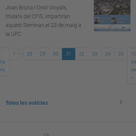
Joan Bruna i Oriol Vinyals,
titulats del CFIS, impartiran
aquest Seminari el 23 de maig a
la UPC
...
1
28
29
30
31
32
33
34
35
1
nts
el
ors
se
>
Totes les notícies