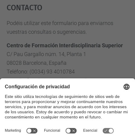
Contacto
powered by
Usercentrics Consent
Management Platform
Podéis utilizar este formulario para enviarnos
vuestras consultas o sugerencias.
Centro de Formación Interdisciplinaria Superior
C/ Pau Gargallo núm. 14, Planta 1
08028 Barcelona, España
Teléfono: (0034) 93 4010784
E-mail: cfis.administracio@upc.edu
Formulario de contacto
Lista Redes Sociales