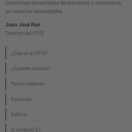
Estaremos encantados de atenderos y asesoraros
en vuestras necesidades.
Juan José Rué
Director del CFIS
N
¿Qué es el CFIS?
a
¿Quiénes somos?
v
e
Patrocinadores
g
Espacios
a
c
Edificio
i
El símbolo ET