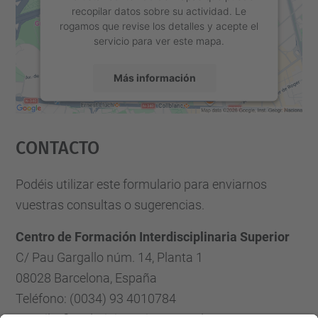
recopilar datos sobre su actividad. Le
rogamos que revise los detalles y acepte el
servicio para ver este mapa.
Más información
Aceptar
Contacto
powered by
Usercentrics Consent
Management Platform
Podéis utilizar este formulario para enviarnos
vuestras consultas o sugerencias.
Centro de Formación Interdisciplinaria Superior
C/ Pau Gargallo núm. 14, Planta 1
08028 Barcelona, España
Teléfono: (0034) 93 4010784