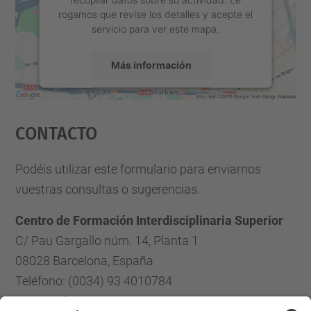
rogamos que revise los detalles y acepte el
servicio para ver este mapa.
Más información
Aceptar
Contacto
powered by
Usercentrics Consent
Management Platform
Podéis utilizar este formulario para enviarnos
vuestras consultas o sugerencias.
Centro de Formación Interdisciplinaria Superior
C/ Pau Gargallo núm. 14, Planta 1
08028 Barcelona, España
Teléfono: (0034) 93 4010784
E-mail: cfis.administracio@upc.edu