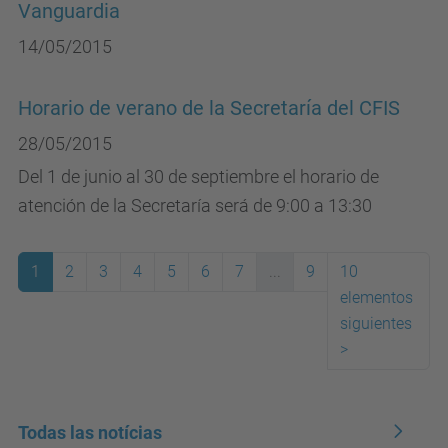
Vanguardia
14/05/2015
Horario de verano de la Secretaría del CFIS
28/05/2015
Del 1 de junio al 30 de septiembre el horario de
atención de la Secretaría será de 9:00 a 13:30
1
2
3
4
5
6
7
...
9
10
elementos
(actual)
siguientes
>
Todas las notícias