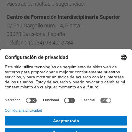
vuestras consultas o sugerencias.
Centro de Formación Interdisciplinaria Superior
C/ Pau Gargallo núm. 14, Planta 1
08028 Barcelona, España
Teléfono: (0034) 93 4010784
E-mail: cfis.administracio@upc.edu
Formulario de contacto
Lista Redes Sociales
© UPC
Centro de Formación Interdisciplinaria Superior