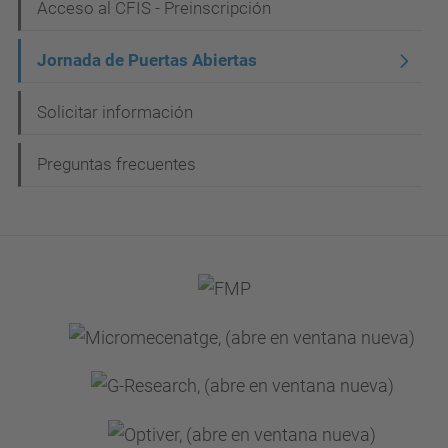
N
Acceso al CFIS - Preinscripción
a
Jornada de Puertas Abiertas
v
e
Solicitar información
g
Preguntas frecuentes
a
c
i
ó
n