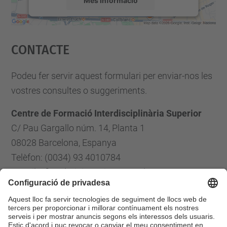
Accepta
Contacte
powered by
Usercentrics Consent
Management Platform
Podeu fer servir aquest formulari per enviar-nos les
vostres consultes o suggeriments.
Centre de Formació Interdisciplinària Superior
C/ Pau Gargallo núm. 14, Planta 1
08028 Barcelona, Espanya
Telèfon: (0034) 93 4010784
E-mail: cfis.administracio@upc.edu
Formulari de contacte
Llista Xarxes Socials