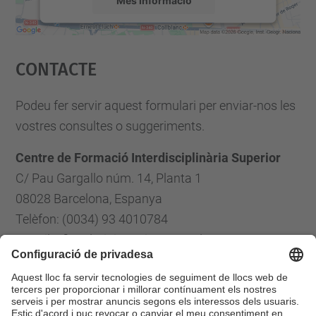
Accepta
Contacte
powered by
Usercentrics Consent
Management Platform
Podeu fer servir aquest formulari per enviar-nos les
vostres consultes o suggeriments.
Centre de Formació Interdisciplinària Superior
C/ Pau Gargallo núm. 14, Planta 1
08028 Barcelona, Espanya
Telèfon: (0034) 93 4010784
E-mail: cfis.administracio@upc.edu
Formulari de contacte
Llista Xarxes Socials