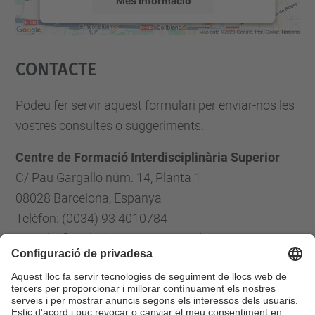
Accepta
Contacte
powered by
Usercentrics Consent
Management Platform
Podeu fer servir aquest formulari per enviar-nos les
vostres consultes o suggeriments.
Centre de Formació Interdisciplinària Superior
C/ Pau Gargallo núm. 14, Planta 1
08028 Barcelona, Espanya
Telèfon: (0034) 93 4010784
E-mail: cfis.administracio@upc.edu
Formulari de contacte
Llista Xarxes Socials