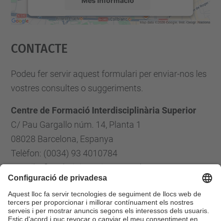
Accepta
Contacte
powered by
Usercentrics Consent
Management Platform
Podeu fer servir aquest formulari per enviar-nos les
vostres consultes o suggeriments.
Centre de Formació Interdisciplinària Superior
C/ Pau Gargallo núm. 14, Planta 1
08028 Barcelona, Espanya
Telèfon: (0034) 93 4010784
E-mail: cfis.administracio@upc.edu
Formulari de contacte
Llista Xarxes Socials