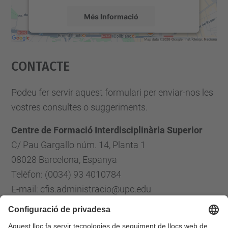
Més Informació
Accepta
Contacte
powered by
Usercentrics Consent
Management Platform
Podeu fer servir aquest formulari per enviar-nos les
vostres consultes o suggeriments.
Centre de Formació Interdisciplinària Superior
C/ Pau Gargallo núm. 14, Planta 1
08028 Barcelona, Espanya
Telèfon: (0034) 93 4010784
E-mail: cfis.administracio@upc.edu
Formulari de contacte