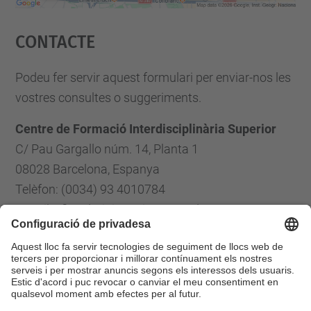
Accepta
Contacte
powered by
Usercentrics Consent
Management Platform
Podeu fer servir aquest formulari per enviar-nos les
vostres consultes o suggeriments.
Centre de Formació Interdisciplinària Superior
C/ Pau Gargallo núm. 14, Planta 1
08028 Barcelona, Espanya
Telèfon: (0034) 93 4010784
E-mail: cfis.administracio@upc.edu
Formulari de contacte
Llista Xarxes Socials