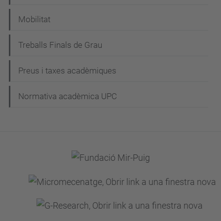
v
e
Mobilitat
g
Treballs Finals de Grau
a
c
Preus i taxes acadèmiques
i
Normativa acadèmica UPC
ó