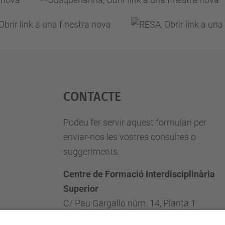
Contacte
Podeu fer servir aquest formulari per
enviar-nos les vostres consultes o
suggeriments.
Centre de Formació Interdisciplinària
Superior
C/ Pau Gargallo núm. 14, Planta 1
08028 Barcelona, Espanya