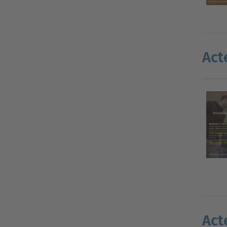
Act
Act