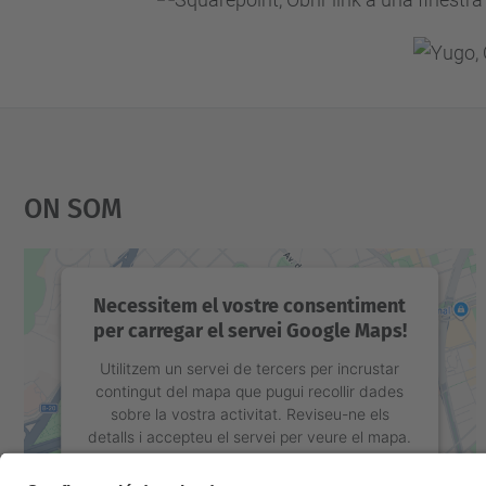
On Som
Necessitem el vostre consentiment
per carregar el servei Google Maps!
Utilitzem un servei de tercers per incrustar
contingut del mapa que pugui recollir dades
sobre la vostra activitat. Reviseu-ne els
detalls i accepteu el servei per veure el mapa.