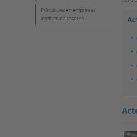
g
Pràctiques en empresa i
a
instituts de recerca
Act
c
i
ó
Act