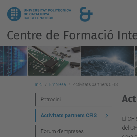
Centre de Formació Inte
Inici
Empresa
Activitats partners CFIS
Act
N
Patrocini
a
Activitats partners CFIS
v
El CFI
del CF
e
Fòrum d'empreses
seva a