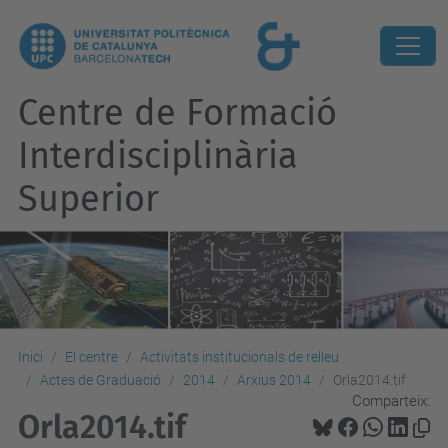
Centre de Formació
Interdisciplinària
Superior
Inici
El centre
Activitats institucionals de relleu
Actes de Graduació
2014
Arxius 2014
Orla2014.tif
Comparteix:
Orla2014.tif