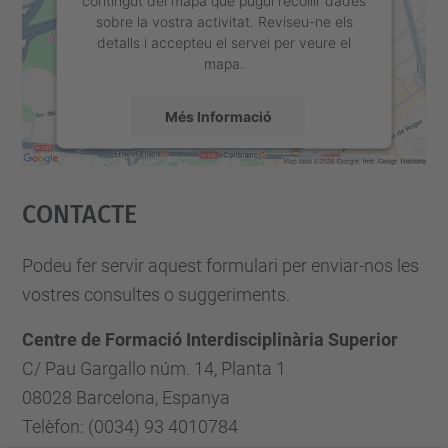
contingut del mapa que pugui recollir dades
sobre la vostra activitat. Reviseu-ne els
detalls i accepteu el servei per veure el
mapa.
Més Informació
Accepta
Contacte
powered by
Usercentrics Consent
Management Platform
Podeu fer servir aquest formulari per enviar-nos les
vostres consultes o suggeriments.
Centre de Formació Interdisciplinària Superior
C/ Pau Gargallo núm. 14, Planta 1
08028 Barcelona, Espanya
Telèfon: (0034) 93 4010784