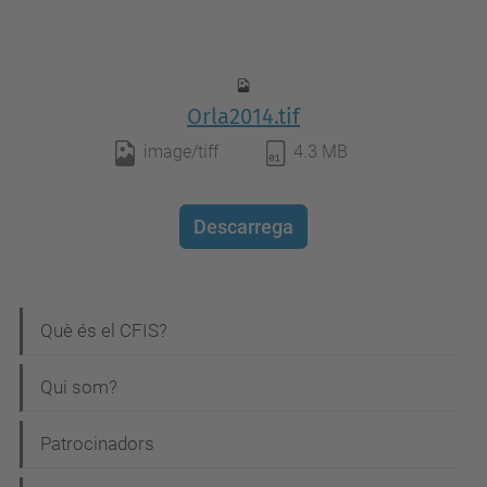
Orla2014.tif
image/tiff
4.3 MB
Descarrega
N
Què és el CFIS?
a
Qui som?
v
e
Patrocinadors
g