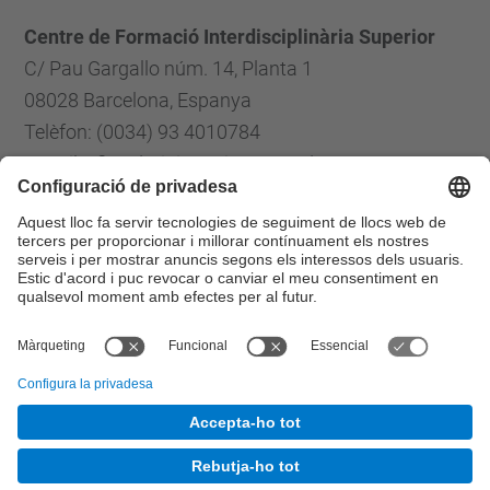
Centre de Formació Interdisciplinària Superior
C/ Pau Gargallo núm. 14, Planta 1
08028 Barcelona, Espanya
Telèfon: (0034) 93 4010784
E-mail: cfis.administracio@upc.edu
Formulari de contacte
Llista Xarxes Socials
© UPC
Centre de Formació Interdisciplinària Superior