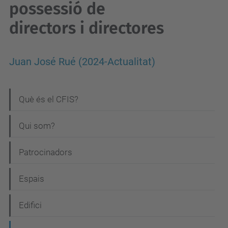
possessió de
directors i directores
Juan José Rué (2024-Actualitat)
N
Què és el CFIS?
a
Qui som?
v
e
Patrocinadors
g
Espais
a
c
Edifici
i