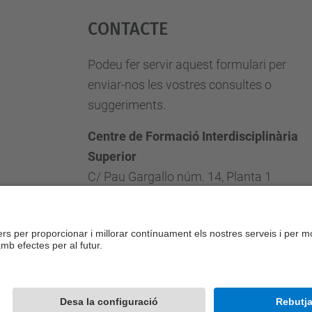
Contacte
Podeu fer servir aquest formulari per
enviar-nos les vostres consultes o
suggeriments.
Centre de Formació Interdisciplinària
Superior
C/ Pau Gargallo núm. 14, Planta 1
08028 Barcelona, Espanya
Telèfon: (0034) 93 4010784
E-mail: cfis.administracio@upc.edu
Formulari de contacte