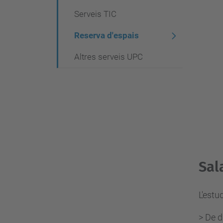
Serveis TIC
Reserva d'espais
Altres serveis UPC
Sal
L'estu
> De d