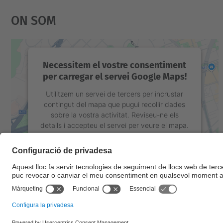
On Som
Necessitem el vostre consentiment
per carregar el servei Google Maps!
Utilitzem un servei de tercers per incrustar
contingut del mapa que pugui recollir dades
sobre la vostra activitat. Reviseu-ne els
detalls i accepteu el servei per veure el mapa.
Més Informació
Accepta
powered by
Usercentrics Consent
Management Platform