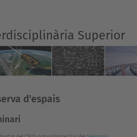
rdisciplinària Superior
erva d'espais
inari
diantat del CFIS pot sol·licitar l'ús del
Seminari
.