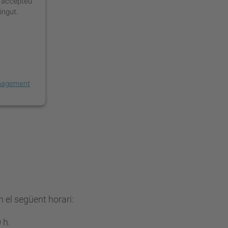
 i accepteu
ingut.
nagement
 el següent horari:
0 h.