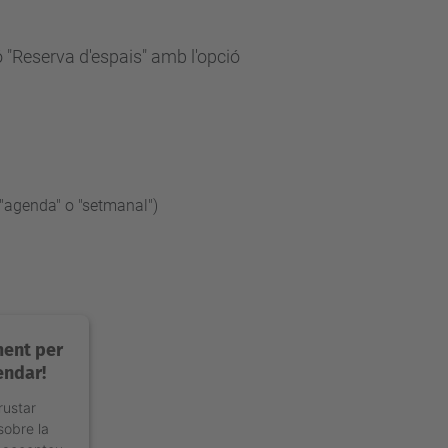
ó "Reserva d'espais" amb l'opció
e "agenda" o "setmanal")
ment per
endar!
rustar
sobre la