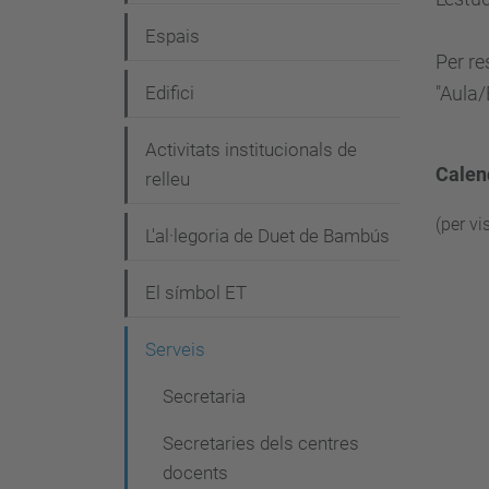
g
Espais
a
Per re
c
Edifici
"Aula/
i
Activitats institucionals de
ó
Calen
relleu
(per vi
L'al·legoria de Duet de Bambús
El símbol ET
Serveis
Secretaria
Secretaries dels centres
docents