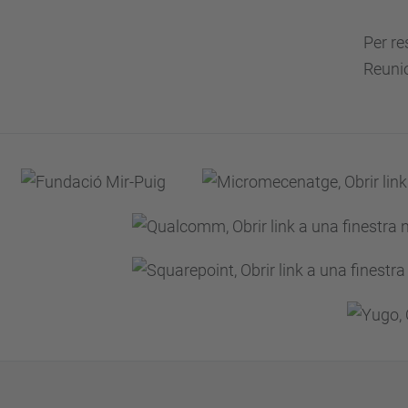
Per re
Reuni