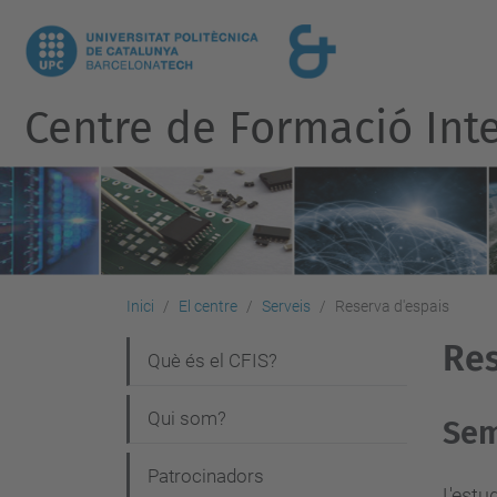
Centre de Formació Inte
Inici
El centre
Serveis
Reserva d'espais
Res
N
Què és el CFIS?
a
Qui som?
Sem
v
e
Patrocinadors
L'estu