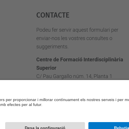
Contacte
Podeu fer servir aquest formulari per
enviar-nos les vostres consultes o
suggeriments.
Centre de Formació Interdisciplinària
Superior
C/ Pau Gargallo núm. 14, Planta 1
08028 Barcelona, Espanya
Telèfon: (0034) 93 4010784
E-mail: cfis.administracio@upc.edu
Formulari de contacte