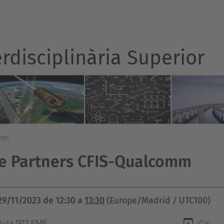
rdisciplinària Superior
omm
e Partners CFIS-Qualcomm
29/11/2023
de
12:30
a
13:30
(Europe/Madrid / UTC100)
Aula S02 FME
iCal