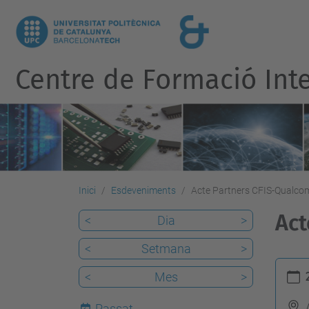
Centre de Formació Inte
Inici
Esdeveniments
Acte Partners CFIS-Qualc
Act
<
Dia
>
<
Setmana
>
h
<
Mes
>
t
t
Passat