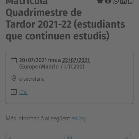
Matrícula
Quadrimestre de
Tardor 2021-22 (estudiants
que continuen estudis)
h
20/07/2021
fins a
22/07/2021
t
(Europe/Madrid / UTC200)
t
e-secretaria
p
s
iCal
:
/
Més informació al següent
enllaç
.
/
c
f
<
Dia
>