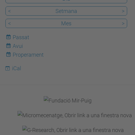
i
<
Setmana
>
s
<
Mes
>
.
u
Passat
p
Avui
10
c
Properament
.
e
iCal
d
u
/
c
a
/
e