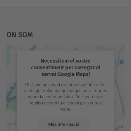
r
i
c
On Som
u
l
a
-
Necessitem el vostre
q
consentiment per carregar el
servei Google Maps!
u
a
Utilitzem un servei de tercers per incrustar
contingut del mapa que pugui recollir dades
d
sobre la vostra activitat. Reviseu-ne els
r
detalls i accepteu el servei per veure el
i
mapa.
m
Més Informació
e