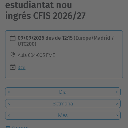
estudiantat nou
ingrés CFIS 2026/27
h
09/09/2026
des de
12:15
(Europe/Madrid /
t
UTC200)
t
Aula 004-005 FME
p
s
iCal
:
/
<
Dia
>
/
c
<
Setmana
>
f
<
Mes
>
i
s