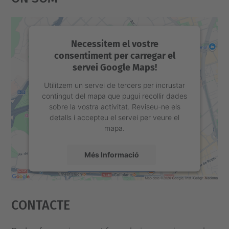
o
-
a
Necessitem el vostre
consentiment per carregar el
c
servei Google Maps!
o
l
Utilitzem un servei de tercers per incrustar
contingut del mapa que pugui recollir dades
l
sobre la vostra activitat. Reviseu-ne els
i
detalls i accepteu el servei per veure el
mapa.
d
a
Més Informació
-
e
Accepta
s
Contacte
powered by
Usercentrics Consent
t
Management Platform
u