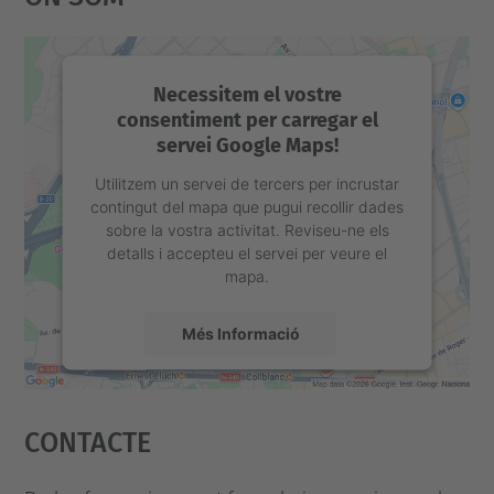
o
-
i
Necessitem el vostre
consentiment per carregar el
n
servei Google Maps!
f
o
Utilitzem un servei de tercers per incrustar
contingut del mapa que pugui recollir dades
r
sobre la vostra activitat. Reviseu-ne els
m
detalls i accepteu el servei per veure el
mapa.
a
t
Més Informació
i
v
Accepta
a
Contacte
powered by
Usercentrics Consent
-
Management Platform
d