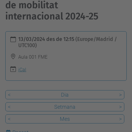
de mobilitat
internacional 2024-25
h
13/03/2024
des de
12:15
(Europe/Madrid /
t
UTC100)
t
Aula 001 FME
p
s
iCal
:
/
<
Dia
>
/
c
<
Setmana
>
f
<
Mes
>
i
s