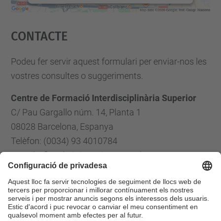
Accepta
Contacte
powered by
Usercentrics Consent
Management Platform
Podeu fer servir aquest formulari per enviar-nos les
vostres consultes o suggeriments.
Centre de Formació Interdisciplinària Superior
C/ Pau Gargallo núm. 14, Planta 1
08028 Barcelona, Espanya
Telèfon: (0034) 93 4010784
E-mail: cfis.administracio@upc.edu
Formulari de contacte
Llista Xarxes Socials