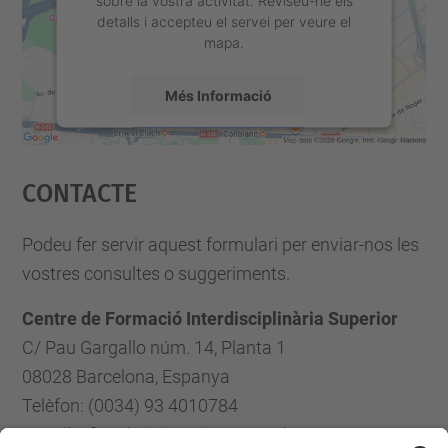
sobre la vostra activitat. Reviseu-ne els
detalls i accepteu el servei per veure el
mapa.
Més Informació
Accepta
Contacte
powered by
Usercentrics Consent
Management Platform
Podeu fer servir aquest formulari per enviar-nos les
vostres consultes o suggeriments.
Centre de Formació Interdisciplinària Superior
C/ Pau Gargallo núm. 14, Planta 1
08028 Barcelona, Espanya
Telèfon: (0034) 93 4010784
E-mail: cfis.administracio@upc.edu