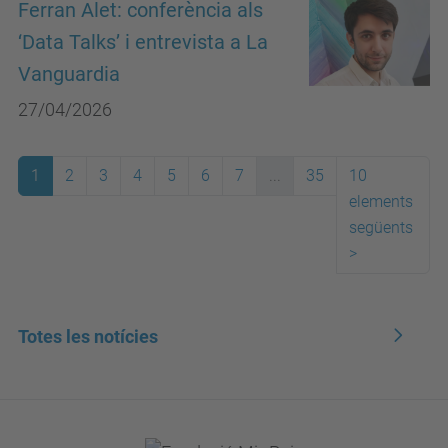
Ferran Alet: conferència als
‘Data Talks’ i entrevista a La
Vanguardia
27/04/2026
1
2
3
4
5
6
7
...
35
10
elements
següents
>
Totes les notícies