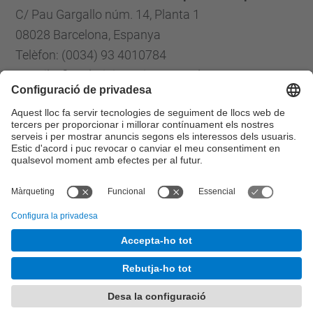
C/ Pau Gargallo núm. 14, Planta 1
08028 Barcelona, Espanya
Telèfon: (0034) 93 4010784
E-mail: cfis.administracio@upc.edu
Formulari de contacte
Llista Xarxes Socials
© UPC
Centre de Formació Interdisciplinària Superior
Desenvolupat amb