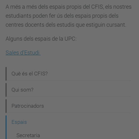
A més a més dels espais propis del CFIS, els nostres
estudiants poden fer ús dels espais propis dels
centres docents dels estudis que estiguin cursant.
Alguns dels espais de la UPC:
Sales d'Estudi
N
Què és el CFIS?
a
Qui som?
v
e
Patrocinadors
g
Espais
a
c
Secretaria