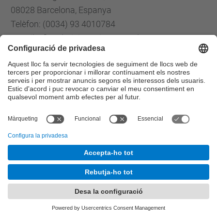
08028 Barcelona, Espanya
Telèfon: (0034) 93 4010784
E-mail: cfis.administracio@upc.edu
Formulari de contacte
Llista Xarxes Socials
© UPC
Centre de Formació Interdisciplinària Superior
Desenvolupat amb
Mapa del lloc
Accessibilitat