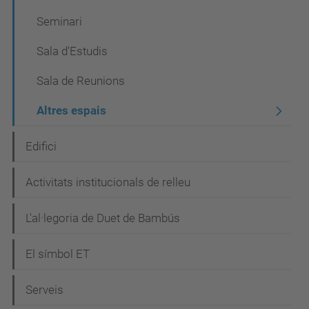
i
Seminari
ó
Sala d'Estudis
Sala de Reunions
Altres espais
Edifici
Activitats institucionals de relleu
L'al·legoria de Duet de Bambús
El símbol ET
Serveis