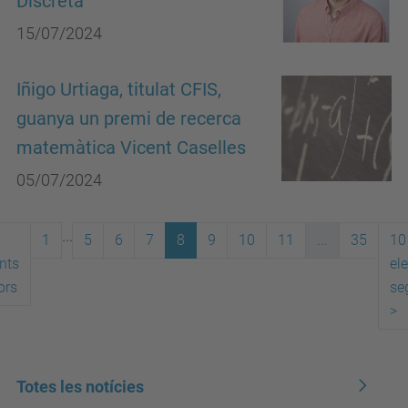
Discreta
15/07/2024
Iñigo Urtiaga, titulat CFIS,
guanya un premi de recerca
matemàtica Vicent Caselles
05/07/2024
...
1
5
6
7
8
9
10
11
...
35
10
nts
el
ors
se
>
Totes les notícies